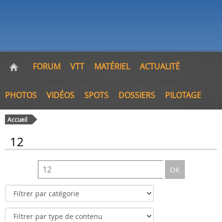
FORUM
VTT
MATÉRIEL
ACTUALITÉ
PHOTOS
VIDÉOS
SPOTS
DOSSIERS
PILOTAGE
Accueil
12
OK