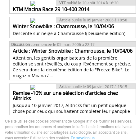
VTT
publié le 20 août 2014 à 16:20
KTM Macina Race 29 10-400 2014
Article
publié le 05 janvier 2006 à 18:58
Winter Snowbike : Chamrousse, le 10/04/06
Descente sur neige à Chamrousse !(Deuxième édition)
Discussion
commencée le 05 mars 2006 à 22:17
Article : Winter Snowbike : Chamrousse, le 10/04/06
Attention, les gentils organisateurs de la première
édition se sont réveillés, du coup l'événement se précise.
Ce sera donc la deuxième édition de la "Freeze Bike". Le
magazin Moana à...
Article
publié le 09 janvier 2017 à 15:15
Remise -10% sur une sélection d'articles chez
Alltricks
Jusqu'au 10 janvier 2017, Alltricks fait un petit quelque
chose pour ceux qui souhaitent compléter leur panoplie
de cycliste en activant un code promo
Ce site utilise des cookies provenant de Google afin de fournir ses services,
personnaliser les annonces et analyser le trafic. Les informations relatives à
votre utilisation du site sont partagées avec Google. En acceptant ce site,
1
2
Fin
vous acceptez l'utilisation des cookies.
En savoir plus