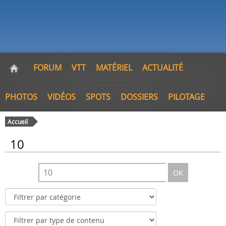
FORUM
VTT
MATÉRIEL
ACTUALITÉ
PHOTOS
VIDÉOS
SPOTS
DOSSIERS
PILOTAGE
Accueil
10
OK