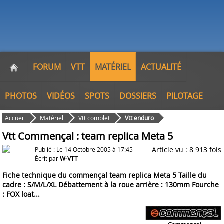
FORUM
VTT
MATÉRIEL
ACTUALITÉ
PHOTOS
VIDÉOS
SPOTS
DOSSIERS
PILOTAGE
Accueil
Matériel
Vtt complet
Vtt enduro
Vtt Commençal : team replica Meta 5
Article vu : 8 913 fois
Publié : Le 14 Octobre 2005 à 17:45
Écrit par
W-VTT
Fiche technique du commençal team replica Meta 5 Taille du
cadre : S/M/L/XL Débattement à la roue arrière : 130mm Fourche
: FOX loat...