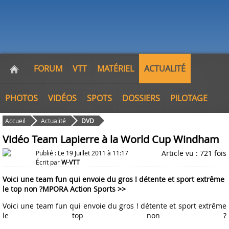
FORUM
VTT
MATÉRIEL
ACTUALITÉ
PHOTOS
VIDÉOS
SPOTS
DOSSIERS
PILOTAGE
Accueil
Actualité
DVD
Vidéo Team Lapierre à la World Cup Windham
Article vu : 721 fois
Publié : Le 19 Juillet 2011 à 11:17
Écrit par
W-VTT
Voici une team fun qui envoie du gros ! détente et sport extrême
le top non ?MPORA Action Sports >>
Voici une team fun qui envoie du gros ! détente et sport extrême
le top non ?