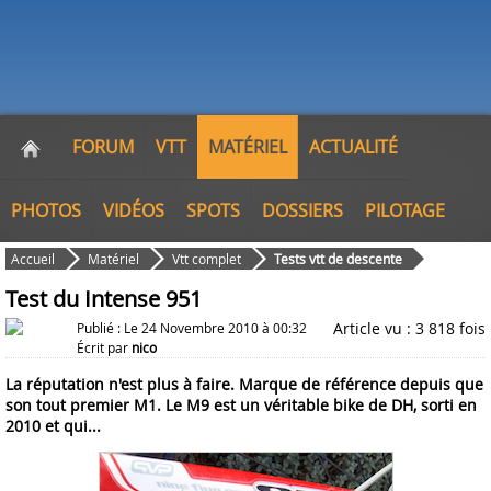
FORUM
VTT
MATÉRIEL
ACTUALITÉ
PHOTOS
VIDÉOS
SPOTS
DOSSIERS
PILOTAGE
Accueil
Matériel
Vtt complet
Tests vtt de descente
Test du Intense 951
Article vu : 3 818 fois
Publié : Le 24 Novembre 2010 à 00:32
Écrit par
nico
La réputation n'est plus à faire. Marque de référence depuis que
son tout premier M1. Le M9 est un véritable bike de DH, sorti en
2010 et qui...