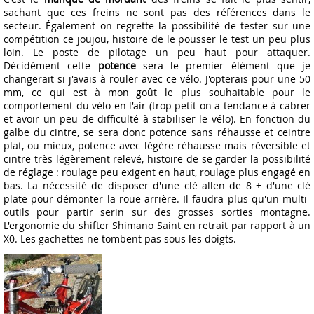
sachant que ces freins ne sont pas des références dans le
secteur. Également on regrette la possibilité de tester sur une
compétition ce joujou, histoire de le pousser le test un peu plus
loin. Le poste de pilotage un peu haut pour attaquer.
Décidément cette
potence
sera le premier élément que je
changerait si j'avais à rouler avec ce vélo. J'opterais pour une 50
mm, ce qui est à mon goût le plus souhaitable pour le
comportement du vélo en l'air (trop petit on a tendance à cabrer
et avoir un peu de difficulté à stabiliser le vélo). En fonction du
galbe du cintre, se sera donc potence sans réhausse et ceintre
plat, ou mieux, potence avec légère réhausse mais réversible et
cintre très légèrement relevé, histoire de se garder la possibilité
de réglage : roulage peu exigent en haut, roulage plus engagé en
bas. La nécessité de disposer d'une clé allen de 8 + d'une clé
plate pour démonter la roue arrière. Il faudra plus qu'un multi-
outils pour partir serin sur des grosses sorties montagne.
L'ergonomie du shifter Shimano Saint en retrait par rapport à un
X0. Les gachettes ne tombent pas sous les doigts.