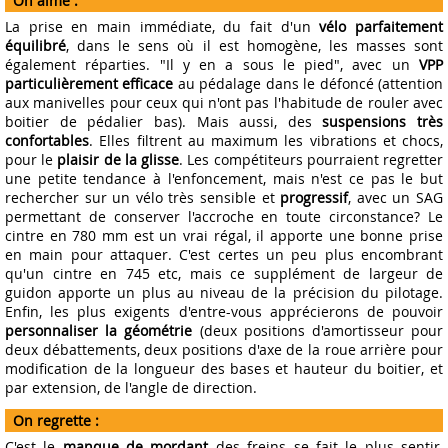
On aime :
La prise en main immédiate, du fait d'un
vélo parfaitement
équilibré
, dans le sens où il est homogène, les masses sont
également réparties. "Il y en a sous le pied", avec un
VPP
particulièrement efficace
au pédalage dans le défoncé (attention
aux manivelles pour ceux qui n'ont pas l'habitude de rouler avec
boitier de pédalier bas). Mais aussi, des
suspensions très
confortables
. Elles filtrent au maximum les vibrations et chocs,
pour le
plaisir de la glisse
. Les compétiteurs pourraient regretter
une petite tendance à l'enfoncement, mais n'est ce pas le but
rechercher sur un vélo très sensible et
progressif
, avec un SAG
permettant de conserver l'accroche en toute circonstance? Le
cintre en 780 mm est un vrai régal, il apporte une bonne prise
en main pour attaquer. C'est certes un peu plus encombrant
qu'un cintre en 745 etc, mais ce supplément de largeur de
guidon apporte un plus au niveau de la précision du pilotage.
Enfin, les plus exigents d'entre-vous apprécierons de pouvoir
personnaliser la géométrie
(deux positions d'amortisseur pour
deux débattements, deux positions d'axe de la roue arrière pour
modification de la longueur des bases et hauteur du boitier, et
par extension, de l'angle de direction.
On regrette :
C'est le
manque de mordant
des freins se fait le plus sentir,