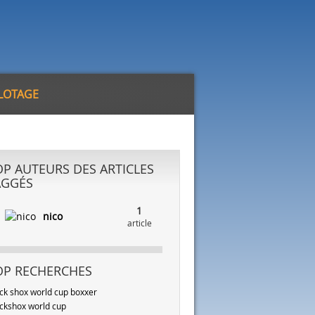
ILOTAGE
OP AUTEURS DES ARTICLES
AGGÉS
1
nico
article
OP RECHERCHES
ck shox world cup boxxer
ckshox world cup