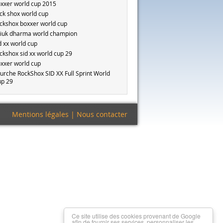
xxer world cup 2015
ck shox world cup
ckshox boxxer world cup
iuk dharma world champion
d xx world cup
ckshox sid xx world cup 29
xxer world cup
urche RockShox SID XX Full Sprint World
p 29
Mentions légales
|
Nous contacter
Ce site utilise des cookies provenant de Google
afin de fournir ses services, personnaliser les