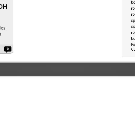
bo
 DH
ro
ro
sp
si
les
ro
n
bo
Fo
Cu
0