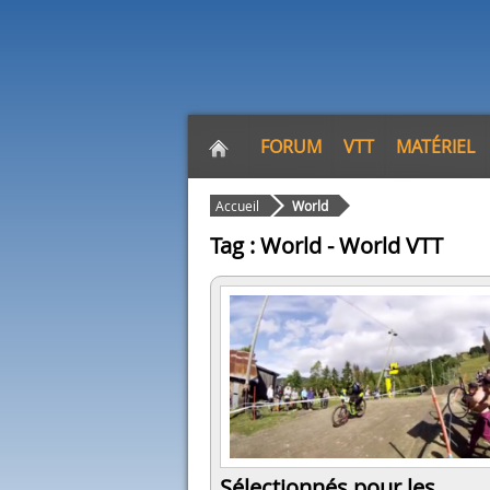
FORUM
VTT
MATÉRIEL
Accueil
World
Tag : World - World VTT
Sélectionnés pour les