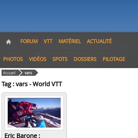
FORUM
VTT
MATÉRIEL
ACTUALITÉ
PHOTOS
VIDÉOS
SPOTS
DOSSIERS
PILOTAGE
Accueil
vars
Tag : vars - World VTT
Eric Barone :