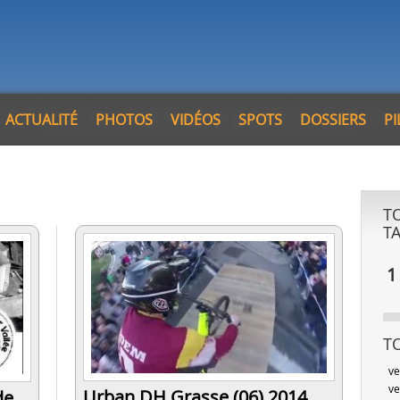
ACTUALITÉ
PHOTOS
VIDÉOS
SPOTS
DOSSIERS
P
T
T
1
T
ve
ve
Urban DH Grasse (06) 2014
de