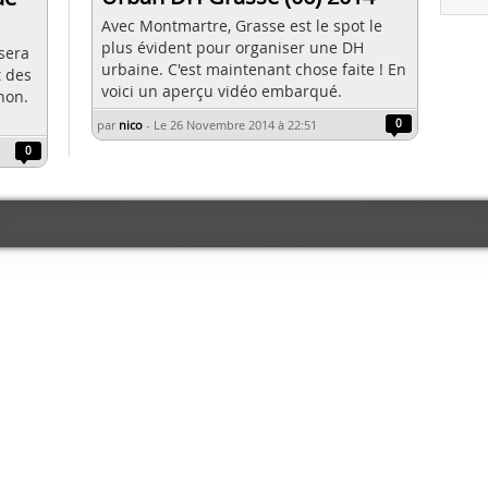
Avec Montmartre, Grasse est le spot le
plus évident pour organiser une DH
sera
urbaine. C'est maintenant chose faite ! En
t des
voici un aperçu vidéo embarqué.
non.
par
nico
-
Le 26 Novembre 2014 à 22:51
0
0