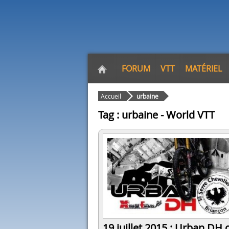
FORUM
VTT
MATÉRIEL
Accueil
urbaine
Tag : urbaine - World VTT
19 juillet 2015 : Urban DH 