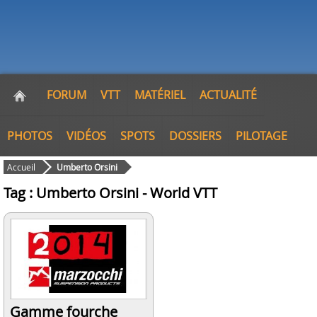
FORUM
VTT
MATÉRIEL
ACTUALITÉ
PHOTOS
VIDÉOS
SPOTS
DOSSIERS
PILOTAGE
Accueil
Umberto Orsini
Tag : Umberto Orsini - World VTT
Gamme fourche