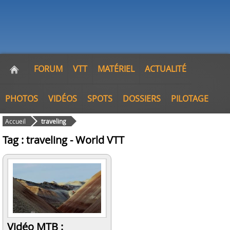
FORUM
VTT
MATÉRIEL
ACTUALITÉ
PHOTOS
VIDÉOS
SPOTS
DOSSIERS
PILOTAGE
Accueil
traveling
Tag : traveling - World VTT
Vidéo MTB :