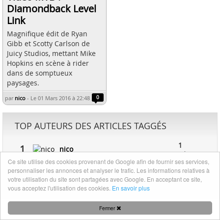
Diamondback Level
Link
Magnifique édit de Ryan
Gibb et Scotty Carlson de
Juicy Studios, mettant Mike
Hopkins en scène à rider
dans de somptueux
paysages.
par
nico
-
Le 01 Mars 2016 à 22:48
0
TOP AUTEURS DES ARTICLES TAGGÉS
1
1
nico
article
Ce site utilise des cookies provenant de Google afin de fournir ses services,
personnaliser les annonces et analyser le trafic. Les informations relatives à
votre utilisation du site sont partagées avec Google. En acceptant ce site,
Mentions légales
|
Nous contacter
vous acceptez l'utilisation des cookies.
En savoir plus
Fermer