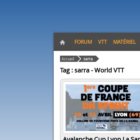
FORUM
VTT
MATÉRIEL
Accueil
sarra
Tag : sarra - World VTT
Avalanche Cup Lyon La Sar