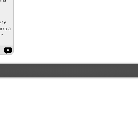
 21e
arra à
de
0