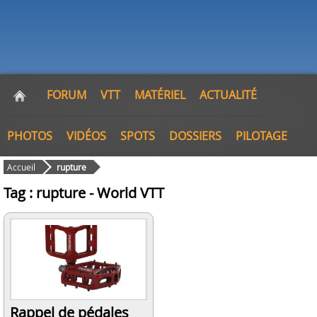
FORUM
VTT
MATÉRIEL
ACTUALITÉ
PHOTOS
VIDÉOS
SPOTS
DOSSIERS
PILOTAGE
Accueil
rupture
Tag : rupture - World VTT
Rappel de pédales