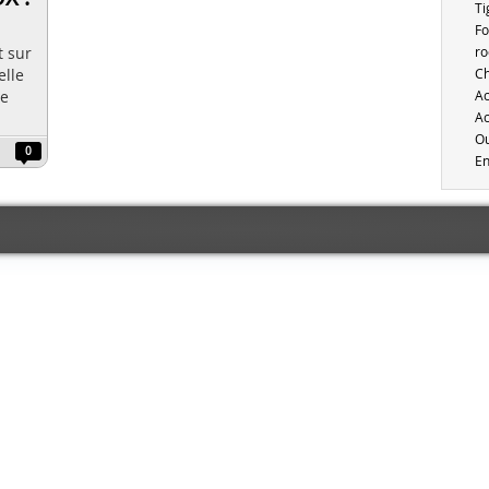
Ti
Fo
t sur
ro
elle
Ch
ce
Ac
Ac
Ou
0
En