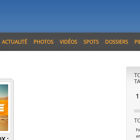
ACTUALITÉ
PHOTOS
VIDÉOS
SPOTS
DOSSIERS
P
T
T
1
T
Fo
am
X :