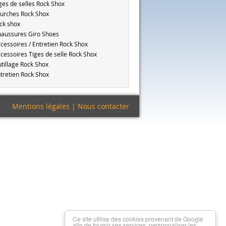
ges de selles Rock Shox
urches Rock Shox
ck shox
aussures Giro Shoes
cessoires / Entretien Rock Shox
cessoires Tiges de selle Rock Shox
tillage Rock Shox
tretien Rock Shox
Mentions légales
|
Nous contacter
Ce site utilise des cookies provenant de Google
afin de fournir ses services, personnaliser les