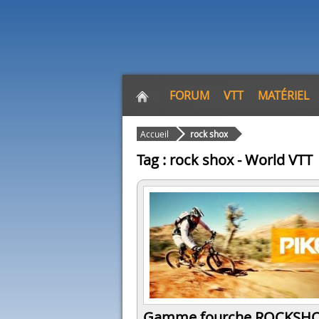
FORUM
VTT
MATÉRIEL
Accueil
rock shox
Tag : rock shox - World VTT
Gamme fourche ROCKSHO