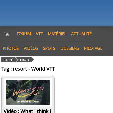
FORUM
VTT
MATÉRIEL
ACTUALITÉ
PHOTOS
VIDÉOS
SPOTS
DOSSIERS
PILOTAGE
Accueil
resort
Tag : resort - World VTT
Vidéo : What I think I