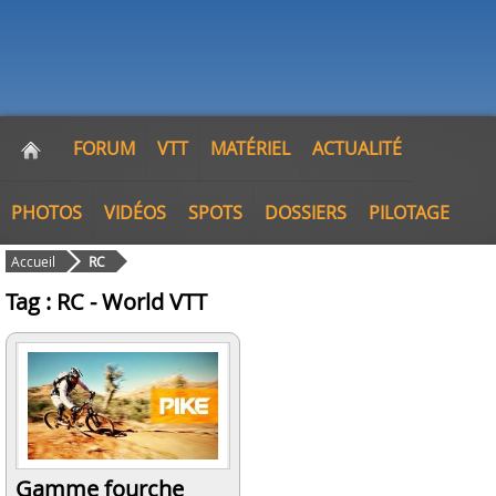
FORUM
VTT
MATÉRIEL
ACTUALITÉ
PHOTOS
VIDÉOS
SPOTS
DOSSIERS
PILOTAGE
Accueil
RC
Tag : RC - World VTT
Gamme fourche