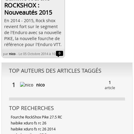
ROCKSHOX :
Nouveautés 2015
En 2014 - 2015, Rock shox
revient fort sur le segment
de l'Enduro avec sa nouvelle
PIKE, la nouvelle fourche de
référence pour l'Enduro VTT.
par
nico
-
Le 05 Octobre 2014 à 10:53
0
TOP AUTEURS DES ARTICLES TAGGÉS
1
1
nico
article
TOP RECHERCHES
Fourche RockShox Pike 27.5 RC
haibike xduro fs rc 26
haibike xduro fs rc 26 2014