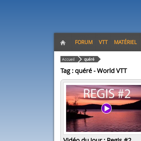
FORUM
VTT
MATÉRIEL
Accueil
quéré
Tag : quéré - World VTT
Vidéo du jour : Regis #2