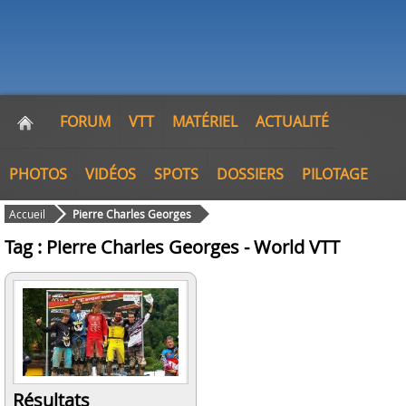
FORUM
VTT
MATÉRIEL
ACTUALITÉ
PHOTOS
VIDÉOS
SPOTS
DOSSIERS
PILOTAGE
Accueil
Pierre Charles Georges
Tag : Pierre Charles Georges - World VTT
Résultats