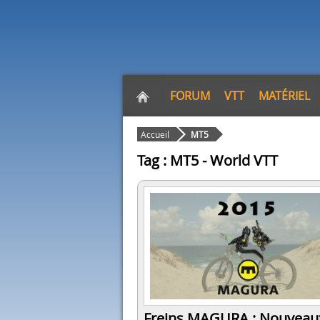
FORUM
VTT
MATÉRIEL
Accueil
MT5
Tag : MT5 - World VTT
Freins MAGURA : Nouveau