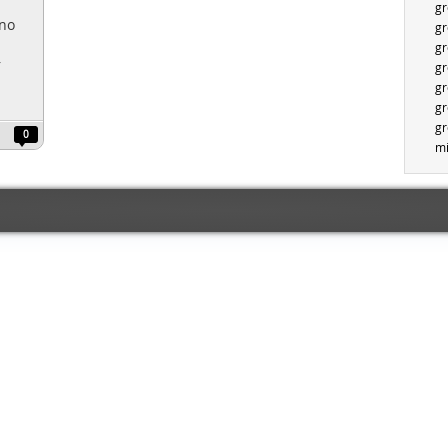
gr
ano
gr
gr
r
gr
gr
gr
gr
0
mi