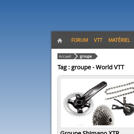
FORUM
VTT
MATÉRIEL
Accueil
groupe
Tag : groupe - World VTT
Groupe Shimano XTR