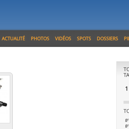
ACTUALITÉ
PHOTOS
VIDÉOS
SPOTS
DOSSIERS
P
T
T
1
T
gr
gr