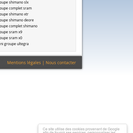
oupe shimano slx
oupe complet sram
oupe shimano xtr
oupe shimano deore
oupe complet shimano
oupe sram x9
oupe sram x0
ni groupe ultegra
Mentions légales
|
Nous contacter
Ce site utilise des cookies provenant de Google
afin de fournir ses services, personnaliser les