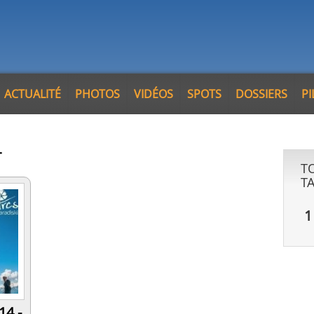
ACTUALITÉ
PHOTOS
VIDÉOS
SPOTS
DOSSIERS
P
T
T
T
1
14 -