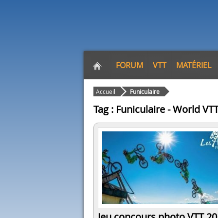
FORUM
VTT
MATÉRIEL
Accueil
Funiculaire
Tag : Funiculaire - World VT
Jeu concours photo VTT 20