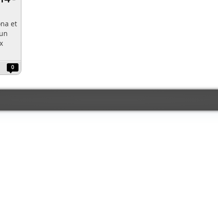
ona et
 un
x
0