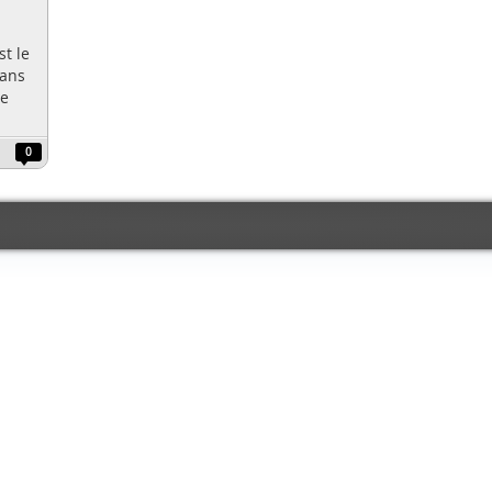
st le
dans
ue
0