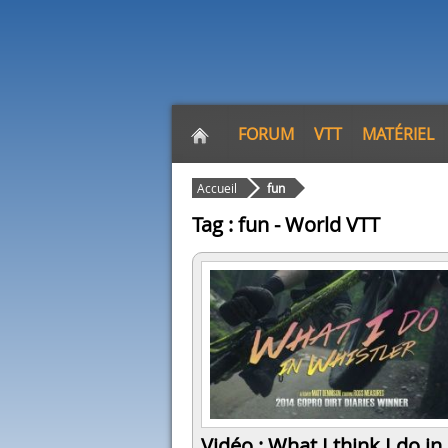
FORUM
VTT
MATÉRIEL
Accueil
fun
Tag : fun - World VTT
Vidéo : What I think I do in