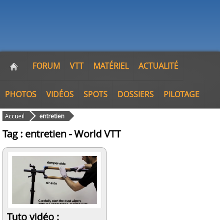
FORUM
VTT
MATÉRIEL
ACTUALITÉ
PHOTOS
VIDÉOS
SPOTS
DOSSIERS
PILOTAGE
Accueil
entretien
Tag : entretien - World VTT
Tuto vidéo :