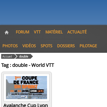
FORUM
VTT
MATÉRIEL
ACTUALITÉ
PHOTOS
VIDÉOS
SPOTS
DOSSIERS
PILOTAGE
Accueil
double
Tag : double - World VTT
Avalanche Cup Lyon