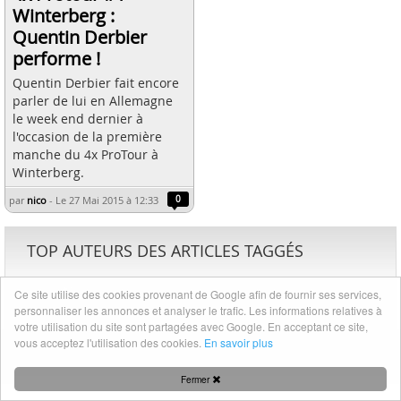
Winterberg :
Quentin Derbier
performe !
Quentin Derbier fait encore
parler de lui en Allemagne
le week end dernier à
l'occasion de la première
manche du 4x ProTour à
Winterberg.
par
nico
-
Le 27 Mai 2015 à 12:33
0
TOP AUTEURS DES ARTICLES TAGGÉS
1
1
nico
Ce site utilise des cookies provenant de Google afin de fournir ses services,
article
personnaliser les annonces et analyser le trafic. Les informations relatives à
votre utilisation du site sont partagées avec Google. En acceptant ce site,
vous acceptez l'utilisation des cookies.
En savoir plus
Mentions légales
|
Nous contacter
Fermer