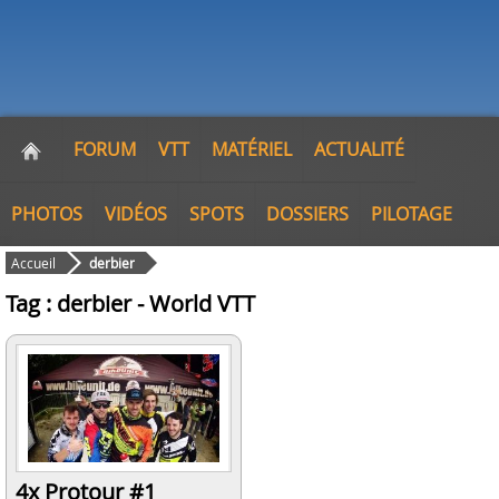
FORUM
VTT
MATÉRIEL
ACTUALITÉ
PHOTOS
VIDÉOS
SPOTS
DOSSIERS
PILOTAGE
Accueil
derbier
Tag : derbier - World VTT
4x Protour #1