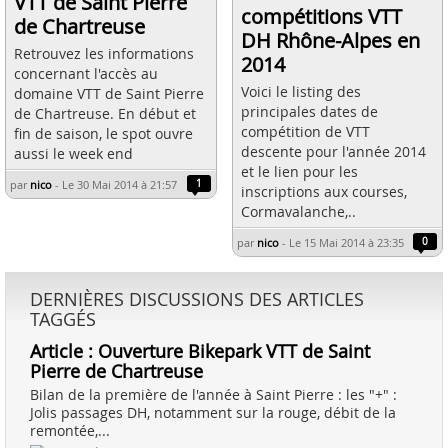
VTT de Saint Pierre
compétitions VTT
de Chartreuse
DH Rhône-Alpes en
Retrouvez les informations
2014
concernant l'accès au
Voici le listing des
domaine VTT de Saint Pierre
principales dates de
de Chartreuse. En début et
compétition de VTT
fin de saison, le spot ouvre
descente pour l'année 2014
aussi le week end
et le lien pour les
par
nico
-
Le 30 Mai 2014 à 21:57
1
inscriptions aux courses,
Cormavalanche,..
par
nico
-
Le 15 Mai 2014 à 23:35
0
DERNIÈRES DISCUSSIONS DES ARTICLES
TAGGÉS
Article : Ouverture Bikepark VTT de Saint
Pierre de Chartreuse
Bilan de la première de l'année à Saint Pierre : les "+" :
Jolis passages DH, notamment sur la rouge, débit de la
remontée,...