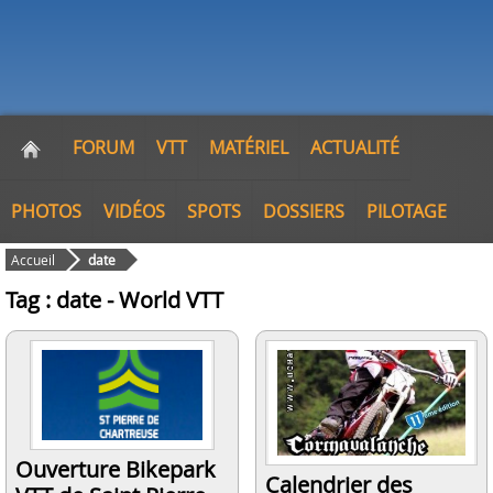
FORUM
VTT
MATÉRIEL
ACTUALITÉ
PHOTOS
VIDÉOS
SPOTS
DOSSIERS
PILOTAGE
Accueil
date
Tag : date - World VTT
Ouverture Bikepark
Calendrier des