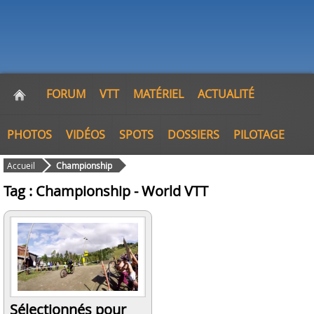
FORUM
VTT
MATÉRIEL
ACTUALITÉ
PHOTOS
VIDÉOS
SPOTS
DOSSIERS
PILOTAGE
Accueil
Championship
Tag : Championship - World VTT
Sélectionnés pour