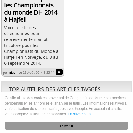
les Championnats
du monde DH 2014
à Hajfell
Voici la liste des
sélectionnés pour
représenter le maillot
tricolore pour les
Championnats du Monde à
Hafjell en Norvège, du 3 au
6 septembre 2014.
par
nico
-
Le 28 Août 2014 à 23:14
0
TOP AUTEURS DES ARTICLES TAGGÉS
Ce site utilise des cookies provenant de Google afin de fournir ses services,
1
1
nico
personnaliser les annonces et analyser le trafic. Les informations relatives à
article
votre utilisation du site sont partagées avec Google. En acceptant ce site,
vous acceptez l'utilisation des cookies.
En savoir plus
Mentions légales
|
Nous contacter
Fermer