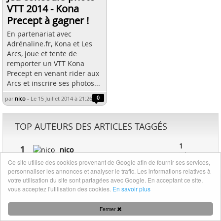
VTT 2014 - Kona
Precept à gagner !
En partenariat avec
Adrénaline.fr, Kona et Les
Arcs, joue et tente de
remporter un VTT Kona
Precept en venant rider aux
Arcs et inscrire ses photos...
par
nico
-
Le 15 Juillet 2014 à 21:26
0
TOP AUTEURS DES ARTICLES TAGGÉS
1
1
nico
article
Ce site utilise des cookies provenant de Google afin de fournir ses services,
personnaliser les annonces et analyser le trafic. Les informations relatives à
votre utilisation du site sont partagées avec Google. En acceptant ce site,
Mentions légales
|
Nous contacter
vous acceptez l'utilisation des cookies.
En savoir plus
Fermer