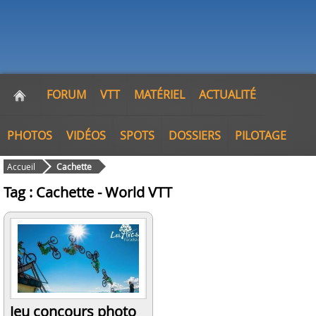
FORUM
VTT
MATÉRIEL
ACTUALITÉ
PHOTOS
VIDÉOS
SPOTS
DOSSIERS
PILOTAGE
Accueil
Cachette
Tag : Cachette - World VTT
Jeu concours photo