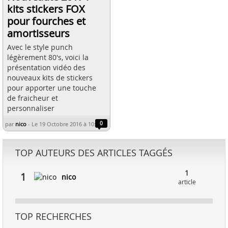
kits stickers FOX
pour fourches et
amortisseurs
Avec le style punch
légèrement 80's, voici la
présentation vidéo des
nouveaux kits de stickers
pour apporter une touche
de fraicheur et
personnaliser
par
nico
-
Le 19 Octobre 2016 à 10:21
0
TOP AUTEURS DES ARTICLES TAGGÉS
1
1
nico
article
TOP RECHERCHES