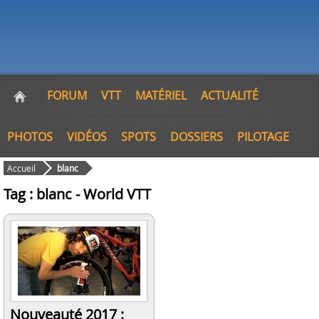
FORUM
VTT
MATÉRIEL
ACTUALITÉ
PHOTOS
VIDÉOS
SPOTS
DOSSIERS
PILOTAGE
Accueil
blanc
Tag : blanc - World VTT
Nouveauté 2017 :