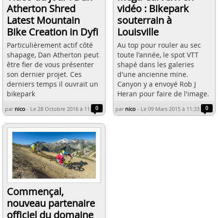
Atherton Shred
vidéo : Bikepark
Latest Mountain
souterrain à
Bike Creation in Dyfi
Louisville
Particulièrement actif côté
Au top pour rouler au sec
shapage, Dan Atherton peut
toute l'année, le spot VTT
être fier de vous présenter
shapé dans les galeries
son dernier projet. Ces
d'une ancienne mine.
derniers temps il ouvrait un
Canyon y a envoyé Rob J
bikepark
Heran pour faire de l'image.
par
nico
-
Le 28 Octobre 2016 à 11:36
0
par
nico
-
Le 09 Mars 2015 à 11:33
0
Commençal,
nouveau partenaire
officiel du domaine