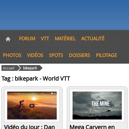
FORUM
VTT
MATÉRIEL
ACTUALITÉ
PHOTOS
VIDÉOS
SPOTS
DOSSIERS
PILOTAGE
Accueil
bikepark
Tag : bikepark - World VTT
Vidéo du jour : Dan
Mega Carvern en