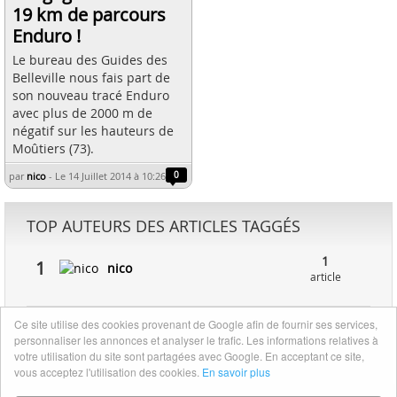
19 km de parcours
Enduro !
Le bureau des Guides des
Belleville nous fais part de
son nouveau tracé Enduro
avec plus de 2000 m de
négatif sur les hauteurs de
Moûtiers (73).
par
nico
-
Le 14 Juillet 2014 à 10:26
0
TOP AUTEURS DES ARTICLES TAGGÉS
1
1
nico
article
Ce site utilise des cookies provenant de Google afin de fournir ses services,
TOP RECHERCHES
personnaliser les annonces et analyser le trafic. Les informations relatives à
votre utilisation du site sont partagées avec Google. En acceptant ce site,
gore bike wear alp-x so
vous acceptez l'utilisation des cookies.
En savoir plus