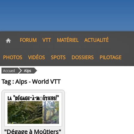
FORUM
VTT
MATÉRIEL
ACTUALITÉ
PHOTOS
VIDÉOS
SPOTS
DOSSIERS
PILOTAGE
Accueil
Alps
Tag : Alps - World VTT
"Dégage à Moûtiers"