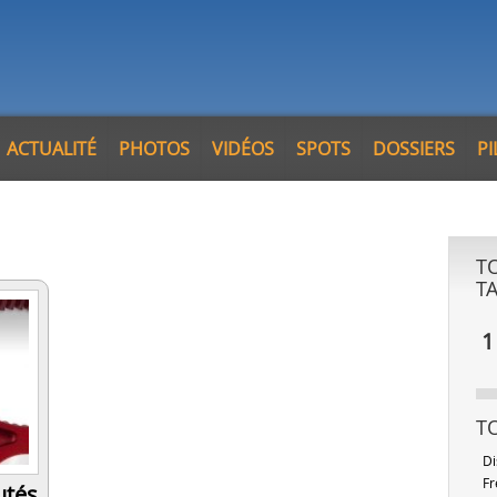
ACTUALITÉ
PHOTOS
VIDÉOS
SPOTS
DOSSIERS
P
T
T
1
T
Di
Fr
utés