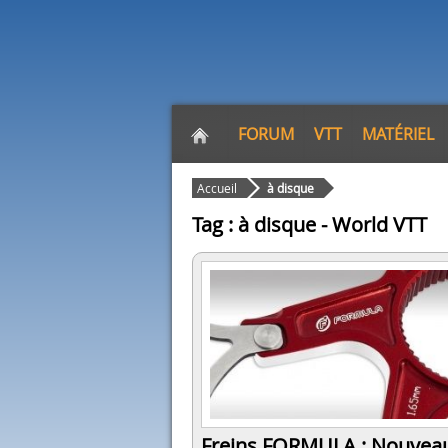
FORUM
VTT
MATÉRIEL
Accueil
à disque
Tag : à disque - World VTT
Freins FORMULA : Nouvea