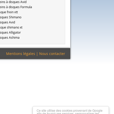
eins à disques Avid
eins à disques Formula
sque frein vtt
sques Shimano
sques Avid
sque shimano xt
sques Alligator
sques Ashima
Mentions légales
|
Nous contacter
Ce site utilise des cookies provenant de Google
afin de fournir ses services, personnaliser les