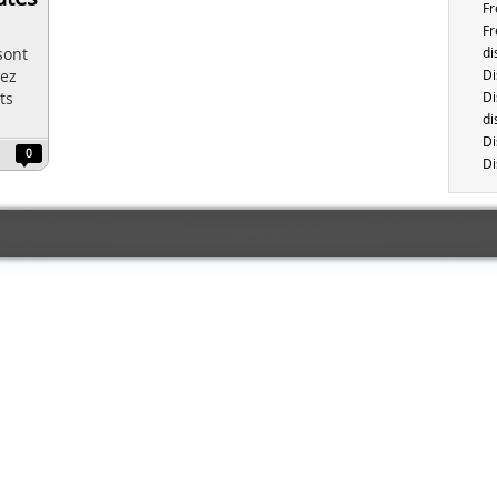
Fr
Fr
sont
di
hez
Di
ts
Di
di
Di
0
Di