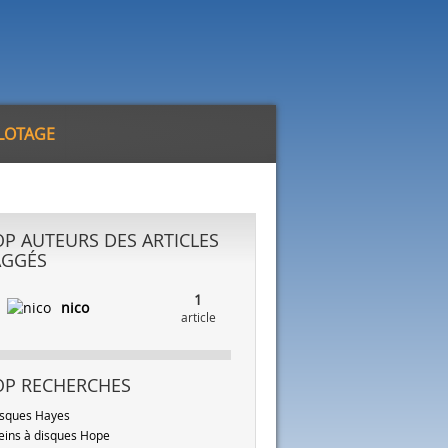
ILOTAGE
OP AUTEURS DES ARTICLES
AGGÉS
1
nico
article
OP RECHERCHES
sques Hayes
eins à disques Hope