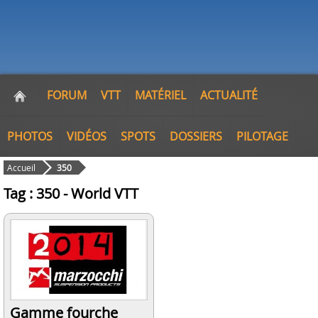
FORUM
VTT
MATÉRIEL
ACTUALITÉ
PHOTOS
VIDÉOS
SPOTS
DOSSIERS
PILOTAGE
Accueil
350
Tag : 350 - World VTT
Gamme fourche