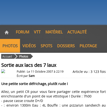
FORUM
VTT
MATÉRIEL
ACTUALITÉ
PHOTOS
VIDÉOS
SPOTS
DOSSIERS
PILOTAGE
Accueil
Photos
Sortie aux lacs des 7 laux
Article vu : 3 123 fois
Publié : Le 11 Octobre 2007 à 22:19
Écrit par
Sam
Une petite sortie défrichage, plutôt rude !
Allez, un petit CR pour vous faire partager cette expérience fort
enrichissante d'un point de vue vttistique ! Durée : 7h00
- pause casse croute D+/D
- : environ 1300m Eau : 4L Bouffe : une pizza/un sandwich au