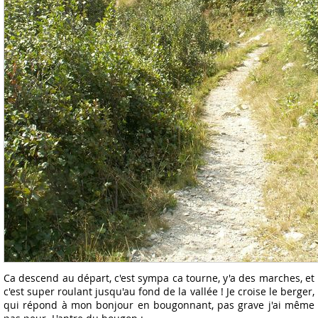
Ca descend au départ, c'est sympa ca tourne, y'a des marches, et
c'est super roulant jusqu'au fond de la vallée ! Je croise le berger,
qui répond à mon bonjour en bougonnant, pas grave j'ai même