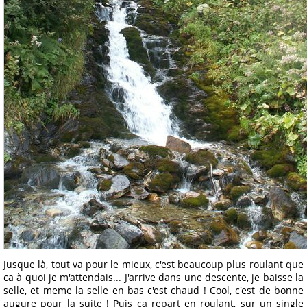
Jusque là, tout va pour le mieux, c'est beaucoup plus roulant que
ca à quoi je m'attendais... J'arrive dans une descente, je baisse la
selle, et meme la selle en bas c'est chaud ! Cool, c'est de bonne
augure pour la suite ! Puis ca repart en roulant, sur un single