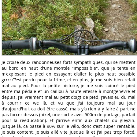
Je croise deux randonneuses forts sympathiques, qui se mettent
au bord en haut d'une montée "impossible", que je tente en
m'explosant le pied en essayant d'aller le plus haut possible
grrrr.C'est perdu pour la frime, et en plus, je me suis bien refait
mal au pied. Pour la petite histoire, je me suis coincé le pied
entre ma pédale et un caillou à haute vitesse à montgenèvre et
depuis, j'ai vraiment mal au petit doigt de pied, j'avais eu du mal
à courrir ce we là, et vu que j'ai toujours mal au jour
d'aujourd'hui, ca doit être cassé, mais y'a rien à y faire à part ne
pas forcer dessus (nikel, une sortie avec 500m de portage, parfait
pour la rééducation). Et j'arrive enfin aux chalets du gleyzin.
Jusque là, ca passe à 90% sur le vélo, donc c'est super rentable.
Je suis content, je suis allé vite jusque là et j'ai pas trop forcé.