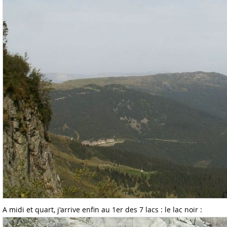
A midi et quart, j'arrive enfin au 1er des 7 lacs : le lac noir :