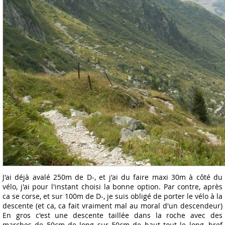
J'ai déjà avalé 250m de D-, et j'ai du faire maxi 30m à côté du
vélo, j'ai pour l'instant choisi la bonne option. Par contre, après
ca se corse, et sur 100m de D-, je suis obligé de porter le vélo à la
descente (et ca, ca fait vraiment mal au moral d'un descendeur)
En gros c'est une descente taillée dans la roche avec des
marches de 50cm de long sur 50cm de haut tout le long, bref