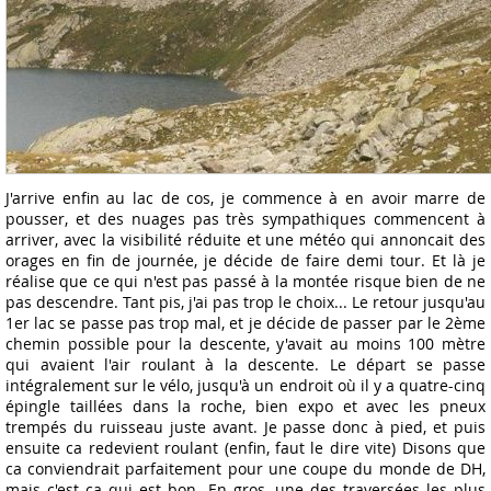
J'arrive enfin au lac de cos, je commence à en avoir marre de
pousser, et des nuages pas très sympathiques commencent à
arriver, avec la visibilité réduite et une météo qui annoncait des
orages en fin de journée, je décide de faire demi tour. Et là je
réalise que ce qui n'est pas passé à la montée risque bien de ne
pas descendre. Tant pis, j'ai pas trop le choix... Le retour jusqu'au
1er lac se passe pas trop mal, et je décide de passer par le 2ème
chemin possible pour la descente, y'avait au moins 100 mètre
qui avaient l'air roulant à la descente. Le départ se passe
intégralement sur le vélo, jusqu'à un endroit où il y a quatre-cinq
épingle taillées dans la roche, bien expo et avec les pneux
trempés du ruisseau juste avant. Je passe donc à pied, et puis
ensuite ca redevient roulant (enfin, faut le dire vite) Disons que
ca conviendrait parfaitement pour une coupe du monde de DH,
mais c'est ca qui est bon. En gros, une des traversées les plus