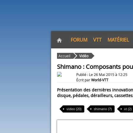
FORUM
VTT
MATÉRIEL
Accueil
Vidéo
Shimano : Composants pour
Publié : Le 26 Mai 2015 à 12:25
Écrit par
World-VTT
Présentation des dernières innovation
disque, pédales, dérailleurs, cassettes,
video (20)
shimano (7)
xt (2)