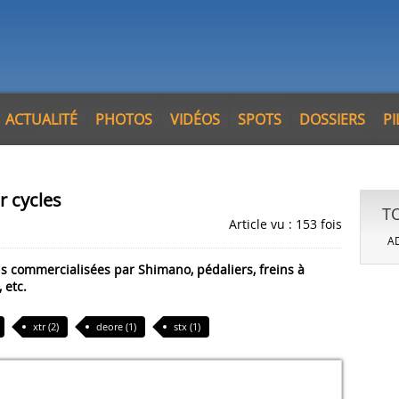
ACTUALITÉ
PHOTOS
VIDÉOS
SPOTS
DOSSIERS
P
 cycles
T
Article vu : 153 fois
AD
s commercialisées par Shimano, pédaliers, freins à
 etc.
xtr (2)
deore (1)
stx (1)