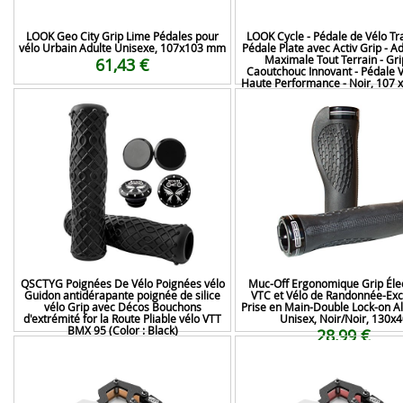
LOOK Geo City Grip Lime Pédales pour
LOOK Cycle - Pédale de Vélo Trai
vélo Urbain Adulte Unisexe, 107x103 mm
Pédale Plate avec Activ Grip - 
Maximale Tout Terrain - Gri
61,43 €
Caoutchouc Innovant - Pédale 
Haute Performance - Noir, 107
61,18 €
QSCTYG Poignées De Vélo Poignées vélo
Muc-Off Ergonomique Grip Élec
Guidon antidérapante poignée de silice
VTC et Vélo de Randonnée-Exc
vélo Grip avec Décos Bouchons
Prise en Main-Double Lock-on 
d'extrémité for la Route Pliable vélo VTT
Unisex, Noir/Noir, ‎130x4
BMX 95 (Color : Black)
28,99 €
22,18 €