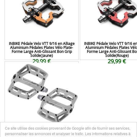
INBIKE Pédale Velo VTT 9/16 en Alliage
INBIKE Pédale Velo VTT 9/16 en
Aluminium Pédales Plates Vélo Plate-
Aluminium Pédales Plates Vélo
Forme Large Anti-Glissant Bon Grip
Forme Large Anti-Glissant Bo
Solide(Jaune)
Solide(Rouge)
29,99 €
29,99 €
DMR V12 Pédales plates pour VTT –
Ce site utilise des cookies provenant de Google afin de fournir ses services,
Argent poli / VTT vélo vélo vélo plate-
personnaliser les annonces et analyser le trafic. Les informations relatives à
forme large pédale Dirt Jump BMX Street