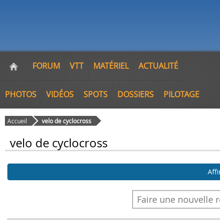
FORUM
VTT
MATÉRIEL
ACTUALITÉ
PHOTOS
VIDÉOS
SPOTS
DOSSIERS
PILOTAGE
Accueil
velo de cyclocross
velo de cyclocross
Aff