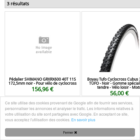
3 résultats
Pédalier SHIMANO GRXRX600 40T 11S
Boyau Tufo Cyclocross Cubus 
172,5mm noir - Pour vélo de cyclocross
TUFO - Noir - Gomme spécial
tendre - Vélo loisir - Mixt
156,96 €
56,00 €
Ce site utilise des cookies provenant de Google afin de fournir ses services,
personnaliser les annonces et analyser le trafic. Les informations relatives à
Mentions légales
|
Nous contacter
votre utilisation du site sont partagées avec Google. En acceptant ce site,
vous acceptez l'utilisation des cookies.
En savoir plus
Fermer