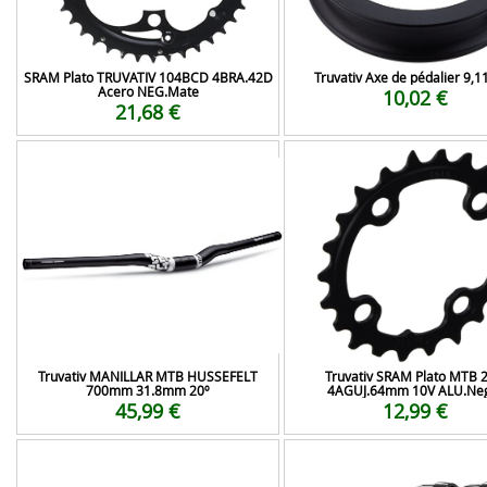
SRAM Plato TRUVATIV 104BCD 4BRA.42D
Truvativ Axe de pédalier 9,
Acero NEG.Mate
10,02 €
21,68 €
Truvativ MANILLAR MTB HUSSEFELT
Truvativ SRAM Plato MTB 
700mm 31.8mm 20º
4AGUJ.64mm 10V ALU.Ne
45,99 €
12,99 €