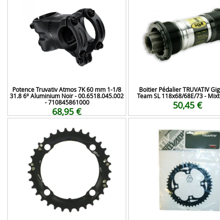
Potence Truvativ Atmos 7K 60 mm 1-1/8
Boitier Pédalier TRUVATIV Gig
31.8 6º Aluminium Noir - 00.6518.045.002
Team SL 118x68/68E/73 - Mixt
- 710845861000
50,45 €
68,95 €