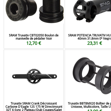
SRAM Truvativ CBT02050 Boulon de
SRAM POTENCIA TRUVATIV HU
manivelle de pédalier Noir
40mm 31.8mm 0º Negr
12,70 €
23,31 €
Truvativ SRAM Crank Décroissant
Truvativ BBTBMX20 Boîtier de 
Carbone D'Eagle 12S 175 W Directmount
Unisexe, Multicolore, Taille 
32T X-Sync 2 Plateau (Dub Coupes/Galet