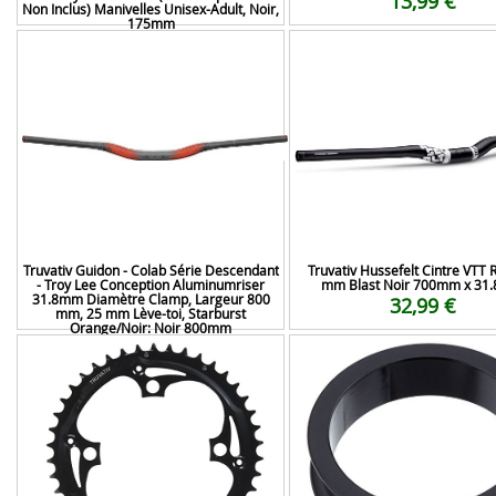
13,99 €
Non Inclus) Manivelles Unisex-Adult, Noir,
175mm
232,22 €
Truvativ Guidon - Colab Série Descendant
Truvativ Hussefelt Cintre VTT R
- Troy Lee Conception Aluminumriser
mm Blast Noir 700mm x 31
31.8mm Diamètre Clamp, Largeur 800
32,99 €
mm, 25 mm Lève-toi, Starburst
Orange/Noir: Noir 800mm
76,61 €