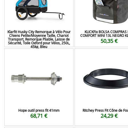
Klarfit Husky City Remorque à Vélo Pour
KLICKFix BOLSA COMPRAS
Chiens Petite/Moyenne Taille, Chariot
COMFORT MINI 13L NEGRO KL
Transport, Remorque Pliable, Laisse de
50,35 €
Sécurité, Toile Oxford pour Vélos, 250L,
45kg, Bleu
188,99 €
Hope outil press fit 41mm
Ritchey Press Fit Cône de Fo
68,71 €
24,29 €