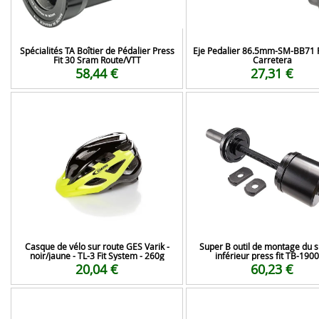
Spécialités TA Boîtier de Pédalier Press
Eje Pedalier 86.5mm-SM-BB71 P
Fit 30 Sram Route/VTT
Carretera
58,44 €
27,31 €
Casque de vélo sur route GES Varik -
Super B outil de montage du 
noir/jaune - TL-3 Fit System - 260g
inférieur press fit TB-190
20,04 €
60,23 €