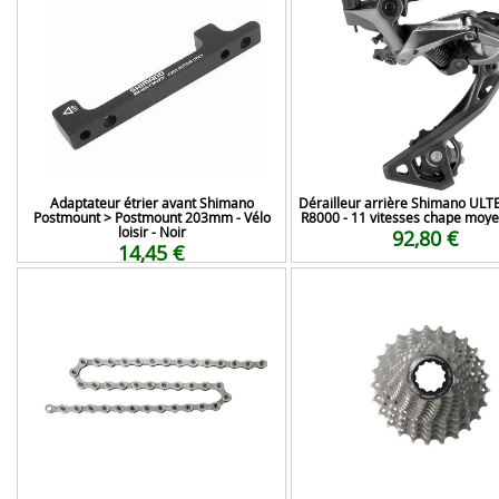
Adaptateur étrier avant Shimano
Dérailleur arrière Shimano UL
Postmount > Postmount 203mm - Vélo
R8000 - 11 vitesses chape moye
loisir - Noir
92,80 €
14,45 €