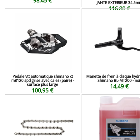
98,45 €
JANTE EXTERIEUR 34.5
116,80 €
Pedale vtt automatique shimano xt
Manette de frein à disque hydr
m8120 spd grise avec cales (paire) -
Shimano BL-MT200 - noi
surface plus large
14,49 €
100,95 €