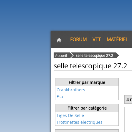
FORUM
VTT
MATÉRIEL
Accueil
selle telescopique 27.2
selle telescopique 27.2
Filtrer par marque
Crankbrothers
Fsa
4 
Filtrer par catégorie
Tiges De Selle
Trottinettes électriques