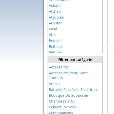
Ashata
Atyhao
Atyupmo
Auvstar
Basil
Bbb
Bedsets
Beihaoer
Belfoyer
Belsvor
Filtrer par catégorie
Besnin
Accessoires
Bigilantuh
Accessoires Pour Home
Bike Ribbon
Trainers
Bikeco
Antivol
Bikeroo
Batterie Pour Velo Electrique
Biotex
Boutique Du Supporter
Borgen
Chambres à Air
Brooks
Colliers De Selle
Brooks England
Combinaisons