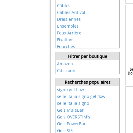
Burley
Câbles
Büchel
Câbles Antivol
Cane Creek
Draisiennes
Carbonenmy
Ensembles
Castelli
Feux Arrière
Changm
Fixations
Cinelli
Fourches
Colnago
Gants
Filtrer par boutique
Columbus
Garde-boue
Amazon
Contec
Garçon
Se
Cdiscount
Crankbrothers
Don
Guidon
Cyclingcolors
Kit Velo Electrique
Recherches populaires
Dare 2b
Maillot De Cyclisme
signo gel flow
Deda Elementi
Maillots
selle italia signo gel flow
Deuba
Manettes De Vitesse
selle italia signo
Diverse
Node 3
Gels MuleBar
Don Peregrino
Nouvelle Collection Vêtements
Gels OVERSTIM's
Drfeify
De Sport
Gels PowerBar
Dt Swiss
Outils
Gels SIS
Dunlop Sport