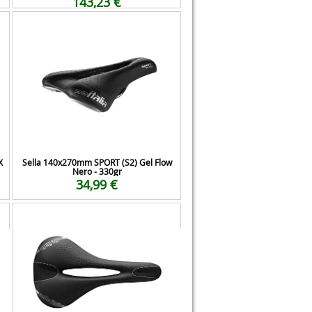
143,23 €
X
Sella 140x270mm SPORT (S2) Gel Flow
Nero - 330gr
34,99 €