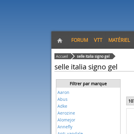
FORUM
VTT
MATÉRIEL
Accueil
selle italia signo gel
selle italia signo gel
Filtrer par marque
Aaron
Abus
10
Adke
Aerozine
Alomejor
Annefly
Anti-vandale