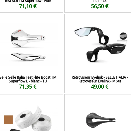
Test SLR TM Superflow - Noir
noir - L3
71,10 €
56,50 €
Selle Selle Italia Test Flite Boost TM
Rétroviseur Eyelink - SELLE ITALIA -
Superflow L - blanc - TU
Retroviseur Eyelink - Mixte
71,35 €
49,00 €