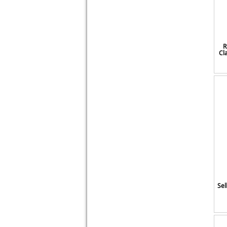
Llwquanzss
Lstk
M-wave
Magura
R
Massi
Cla
Meetwee
Merourii
Milnnare
Mingmei
Minifinker
Mioloe
Missmao
Montegrappa
Mozowo
Msc Bikes
Mtevotx
Sel
Mucky Nutz
Newton
Norco