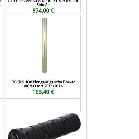
al
Carbone avec 30 G Deore XT & Rockshox
-
Solo Air
874,00 €
ROCK SHOX Plongeur gauche Boxxer
WC/ressort 2011/2014
183,40 €