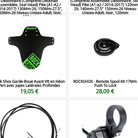
Débonnaire (Comprend Debonair
(Comprend Assemblée Débonnaire, Se
ssemblée, Seal Head) Pike (A1-A2 /
Head) Pike (A1-a2 / 2014-2017) 120mm
014-2017) 130Mm-29, 150Mm-27.5",
29, 140mm-27.5" 150mm-26 Niveau
60Mm-26 Niveau Unisex-Adult, Noir,
Unisex-Adult, Noir, 120mm
130mm
52,11 €
36,99 €
k Shox Garde-Boue Avant Vtt en Néon
ROCKSHOX - Remote Spool Kit 17Mm
Vert avec Jupes Latérales Profondes
Push To Lock
19,05 €
28,09 €