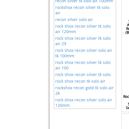
recon silver tk solo air 100mm
Graissage
Ecovelo
rockshox recon silver tk solo
Home Trainer
air
Effetto Mariposa
Home Trainers
recon silver solo air
Elvedes
Housses
A
rock shox recon silver tk solo
Ergotec
Huile De Fourche Moto
R
air 120mm
(B
Eskapad
Huiles
rock shox recon silver tk solo
Estink
Idées Cadeaux Pour
air 29
Eyepower
Aventuriers
rock shox recon silver solo air
Fafeicy
Kit Velo Electrique
tk 100mm
Fincci
Kits De Réparation
rock shox recon silver tk solo
Finish Line
Lunettes
air 100
Folaya
Maillot De Cyclisme
rock shox recon silver tk solo
Fox Factory
Maillots
rock shox recon tk solo air
Free Soldier
Manettes De Vitesse
rockshox recon gold tk solo air
Fsa
26
Moyeux
Roc
Fulcrum
rock shox recon silver solo air
Node 3
120mm
Garosa
Outils De Poche
S
Grl
Outils Multifonctions
Gszfsm001
Pneus
Gurpil
Pompe A Velo