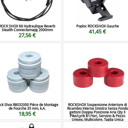
ROCK SHOX Kit Hydraulique Reverb
Poploc ROCKSHOX Gauche
Stealth Connectamajig 2000mm
41,45 €
27,56 €
ck Shox R8032000 Pièce de Montage
ROCKSHOX Sospensione Anteriore di
de Fourche 35 mm, k.A.
Ricambio Interna Sinistra Senza Fondo
gettoni Doppia Posizione Aria Qty 3
18,95 €
Pike/Lyrik B1/Yari, Servizio & Pezzo
Unisex, Multicolore, Taglia Unica
17,32 €