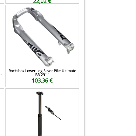
22,02 €
Rockshox Lower Leg Silver Pike Ultimate
e
B3 29´´
103,36 €