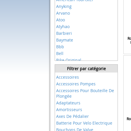
Anyking
Arvano
Atoo
Atyhao
Barbieri
Ro
Baymate
Bbb
Bell
Bike Original
Bikeco
Filtrer par catégorie
Binoster
Accessoires
Birzman
Accessoires Pompes
Broco
Accessoires Pour Bouteille De
Buzifu
Plongée
Camelbak
Adaptateurs
Cane Creek
Amortisseurs
Cannondale
Axes De Pédalier
Ro
Cecotec
Batterie Pour Velo Electrique
Cheng Bag
Bouchons De Valve