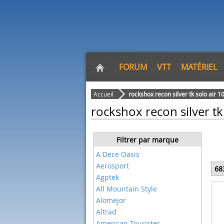
FORUM
VTT
MATÉRIEL
Accueil
rockshox recon silver tk solo air
rockshox recon silver t
Filtrer par marque
A Dece Oasis
Aerosport
68
Agptek
All Mountain Style
Alomejor
Altrad
American Tourister