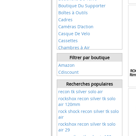
Chris King
Boutique Du Supporter
Cinelli
Boîtes à Outils
Confozen
Cadres
Continental
Caméras D'action
Crankbrothers
Casque De Velo
Cst
Cassettes
Cyclingcolors
Chambres à Air
Dear, You
Chargeurs Pour Automobile
Filtrer par boutique
Deda Elementi
Chaînes
Amazon
Deli
Chaînes De Transmission
ROC
Cdiscount
Deuba
Rim
Chaînes à Rouleaux
Dfs Dongfangsheng
Cintres
Recherches populaires
Dilwe
Compteurs Vélo
recon tk silver solo air
Dioche
Couronnes
rockshox recon silver tk solo
Dresco
Fonds De Jantes
air 120mm
Dt Swiss
Fourche Cycles
rock shock recon silver tk solo
Dunlop Sport
air
Fourches
Durca
rockshox recon silver tk solo
Freins
Easton
air 29
Garde-boue
Ecelen