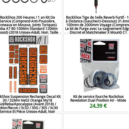
RockShox 200 Heures / 1 an Kit De
RockShox Tige de Selle Reverb Furtif - 
Service (Comprend Anti-Poussière,
à Distance (Gauche/ci-Dessous) 31.6
nneaux en Mousse, Joints Toriques)
100mm de 2000mm Voyage (Compren
eba A7 80-100Mm Standard 120Mm
Le kit de Purge avec Le saignement Edg
oost) (2018 Unisex-Adult, Noir, Taille
Discret et Matchmaker X Mount) C1
Unique
380,75 €
28,12 €
kShox Suspension Rechange Decal Kit
Kit de service fourche Rockshox
30 / 32Mm Ne02 Orange My18
Revelation Dual Position Air - Mixte
Sid/Reba/Apocalypse (Avant 2018) /
24,39 €
ektor/Recon / Xc32 / 30G / 30S / Xc30
Service Et Pièce Unisex-Adult, Noir
19,19 €