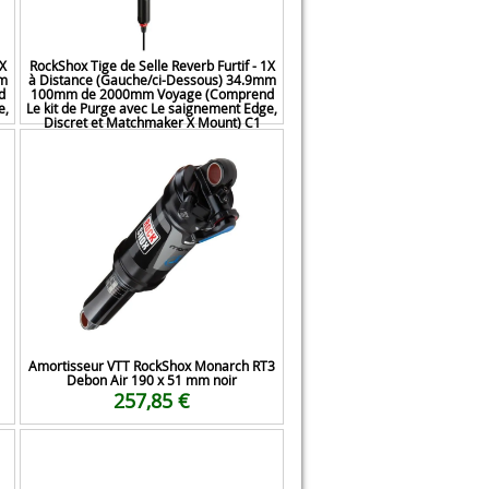
1X
RockShox Tige de Selle Reverb Furtif - 1X
mm
à Distance (Gauche/ci-Dessous) 34.9mm
d
100mm de 2000mm Voyage (Comprend
e,
Le kit de Purge avec Le saignement Edge,
Discret et Matchmaker X Mount) C1
501,43 €
Amortisseur VTT RockShox Monarch RT3
Debon Air 190 x 51 mm noir
257,85 €