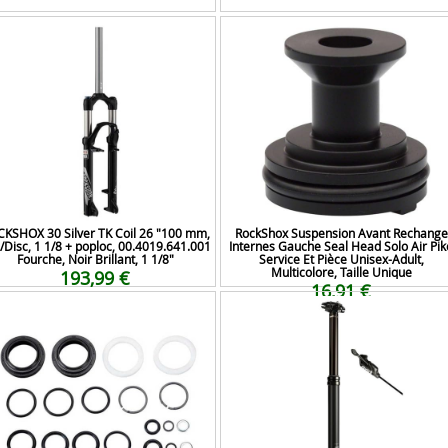
KSHOX 30 Silver TK Coil 26 "100 mm,
RockShox Suspension Avant Rechange
/Disc, 1 1/8 + poploc, 00.4019.641.001
Internes Gauche Seal Head Solo Air Pik
Fourche, Noir Brillant, 1 1/8"
Service Et Pièce Unisex-Adult,
Multicolore, Taille Unique
193,99 €
16,91 €