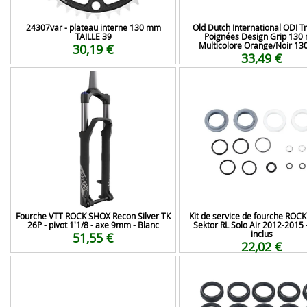
24307var - plateau interne 130 mm
Old Dutch International ODI T
TAILLE 39
Poignées Design Grip 130
Multicolore Orange/Noir 1
30,19 €
33,49 €
Fourche VTT ROCK SHOX Recon Silver TK
Kit de service de fourche ROC
26P - pivot 1'1/8 - axe 9mm - Blanc
Sektor RL Solo Air 2012-2015 -
inclus
51,55 €
22,02 €