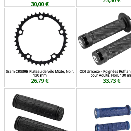
23,30 €
30,00 €
Sram CRS39B Plateau de vélo Mixte, Noir,
ODI Unisexe – Poignées Ruffian
130 mm
pour Adulte, Noir, 130 
26,79 €
33,73 €