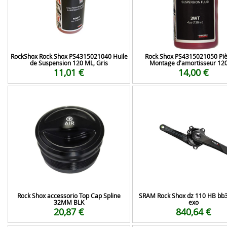
RockShox Rock Shox PS4315021040 Huile
Rock Shox PS4315021050 Piè
de Suspension 120 ML, Gris
Montage d'amortisseur 12
11,01 €
14,00 €
Rock Shox accessorio Top Cap Spline
SRAM Rock Shox dz 110 HB bb3
32MM BLK
exo
20,87 €
840,64 €