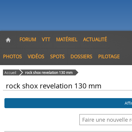
FORUM
VTT
MATÉRIEL
ACTUALITÉ
PHOTOS
VIDÉOS
SPOTS
DOSSIERS
PILOTAGE
Accueil
rock shox revelation 130 mm
rock shox revelation 130 mm
Aff