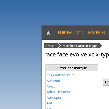
FORUM
VTT
MATÉRIEL
Accueil
race face evolve xc x-type
race face evolve xc x-ty
Filtrer par marque
4r Quattroerre.it
Aalamor
15
Abus
Adult Helmets
Aerosport
Ahl
Airbone