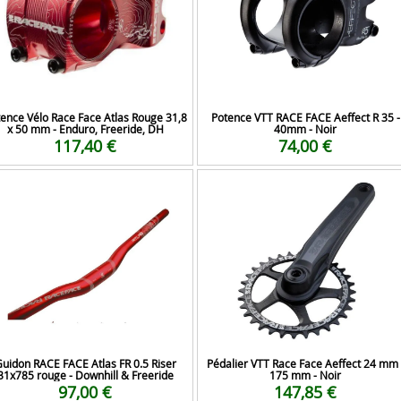
ence Vélo Race Face Atlas Rouge 31,8
Potence VTT RACE FACE Aeffect R 35 -
x 50 mm - Enduro, Freeride, DH
40mm - Noir
117,40 €
74,00 €
uidon RACE FACE Atlas FR 0.5 Riser
Pédalier VTT Race Face Aeffect 24 mm 
31x785 rouge - Downhill & Freeride
175 mm - Noir
97,00 €
147,85 €