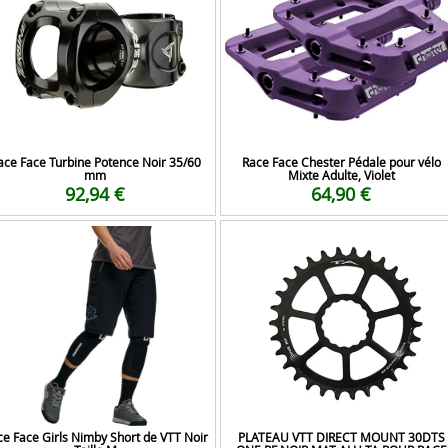
ace Face Turbine Potence Noir 35/60
Race Face Chester Pédale pour vélo
mm
Mixte Adulte, Violet
92,94 €
64,90 €
e Face Girls Nimby Short de VTT Noir
PLATEAU VTT DIRECT MOUNT 30DTS