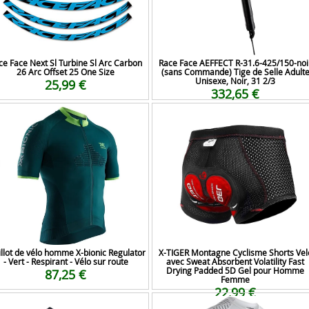
ce Face Next Sl Turbine Sl Arc Carbon
Race Face AEFFECT R-31.6-425/150-noi
26 Arc Offset 25 One Size
(sans Commande) Tige de Selle Adult
Unisexe, Noir, 31 2/3
25,99 €
332,65 €
llot de vélo homme X-bionic Regulator
X-TIGER Montagne Cyclisme Shorts Vel
- Vert - Respirant - Vélo sur route
avec Sweat Absorbent Volatility Fast
Drying Padded 5D Gel pour Homme
87,25 €
Femme
22,99 €