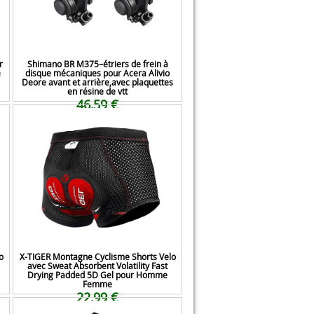
r
Shimano BR M375–étriers de frein à
e
disque mécaniques pour Acera Alivio
Deore avant et arrière,avec plaquettes
en résine de vtt
46,59 €
o
X-TIGER Montagne Cyclisme Shorts Velo
avec Sweat Absorbent Volatility Fast
Drying Padded 5D Gel pour Homme
Femme
22,99 €