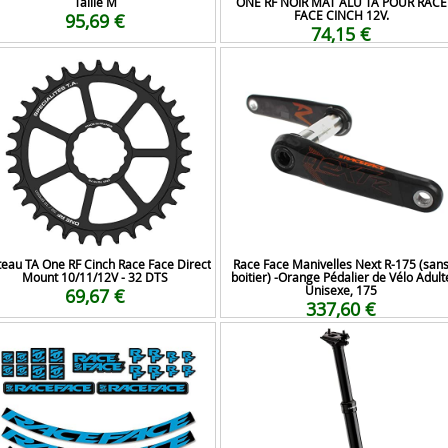
Taille M
ONE RF NOIR MAT ALU TA POUR RACE
FACE CINCH 12V.
95,69 €
74,15 €
teau TA One RF Cinch Race Face Direct
Race Face Manivelles Next R-175 (san
Mount 10/11/12V - 32 DTS
boitier) -Orange Pédalier de Vélo Adult
Unisexe, 175
69,67 €
337,60 €