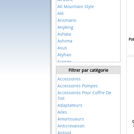
All Mountain Style
Alé
Ansmann
Anyking
Ashata
Pot
Ashima
Asus
Atyhao
Auvray
Avid
Filtrer par catégorie
Axa
Accessoires
Basil
Accessoires Pompes
Bbb
Accessoires Pour Coffre De
Benfuto
Toit
Berlin Bike
Adaptateurs
Bezior
Ailes
Bike Original
Amortisseurs
G
Bikeco
Anticrevaison
Blackbearing
Antivol