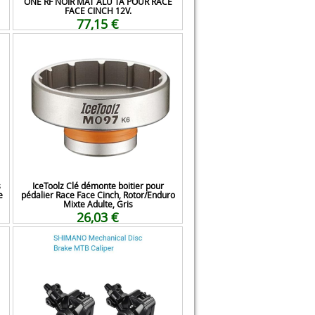
ONE RF NOIR MAT ALU TA POUR RACE
FACE CINCH 12V.
77,15 €
s
IceToolz Clé démonte boitier pour
e
pédalier Race Face Cinch, Rotor/Enduro
Mixte Adulte, Gris
26,03 €