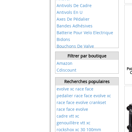
Blackburn
Antivols De Cadre
Bontrager
Antivols En U
Bosch
Axes De Pédalier
Broco
Bandes Adhésives
Bryton
Batterie Pour Velo Electrique
Buds Ultimate Bag
Bidons
Bull's
Bouchons De Valve
Burley
Boulons D'assemblage
Filtrer par boutique
C-funn
Boutique Du Supporter
Amazon
Campagnolo
Boîtes à Outils
Poi
Cdiscount
Cane Creek
O
Brassards
Capital Sports
Bretelles De Sac à Dos
Recherches populaires
Carbo
Butées à Rouleaux
evolve xc race face
Carbonenmy
Bâtons
pedalier race face evolve xc
Castelli
Cadres
race face evolve crankset
Cateye
Camouflage
race face evolve
Cecotec
Caméras D'action
cadre vtt xc
Ceramicspeed
Casque De Velo
genouillère vtt xc
Challenge
Cassettes
rockshox xc 30 100mm
Chaoyang