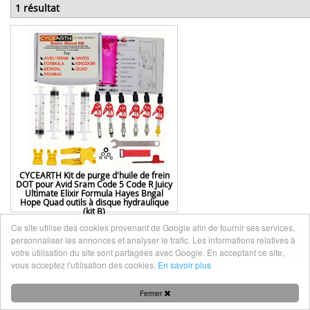
1 résultat
CYCEARTH Kit de purge d'huile de frein
DOT pour Avid Sram Code 5 Code R Juicy
Ultimate Elixir Formula Hayes Bngal
Hope Quad outils à disque hydraulique
(kit B)
25,99 €
Ce site utilise des cookies provenant de Google afin de fournir ses services,
personnaliser les annonces et analyser le trafic. Les informations relatives à
Mentions légales
|
Nous contacter
votre utilisation du site sont partagées avec Google. En acceptant ce site,
vous acceptez l'utilisation des cookies.
En savoir plus
Fermer