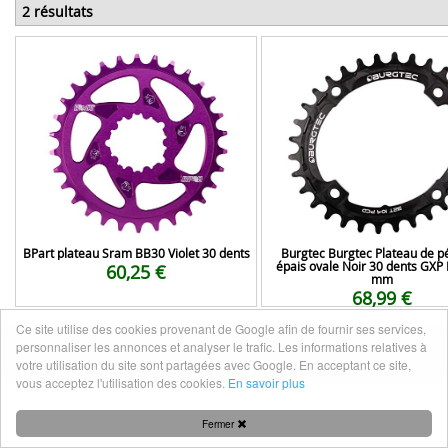
2 résultats
BPart plateau Sram BB30 Violet 30 dents
Burgtec Burgtec Plateau de p
épais ovale Noir 30 dents GXP 
60,25 €
mm
68,99 €
Ce site utilise des cookies provenant de Google afin de fournir ses services,
personnaliser les annonces et analyser le trafic. Les informations relatives à
Mentions légales
|
Nous contacter
votre utilisation du site sont partagées avec Google. En acceptant ce site,
vous acceptez l'utilisation des cookies.
En savoir plus
Fermer