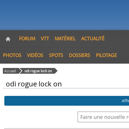
FORUM
VTT
MATÉRIEL
ACTUALITÉ
PHOTOS
VIDÉOS
SPOTS
DOSSIERS
PILOTAGE
Accueil
odi rogue lock on
odi rogue lock on
Aff