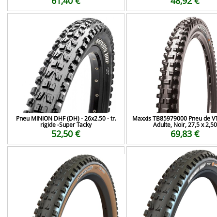
61,40 €
48,92 €
Pneu MINION DHF (DH) - 26x2.50 - tr.
Maxxis TB85979000 Pneu de VT
rigide -Super Tacky
Adulte, Noir, 27,5 x 2,50
52,50 €
69,83 €