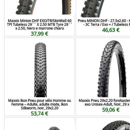
Maxxis Minion DHF EXO/TR/SkinWall 60
Pneu MINION DHF - 27.5x2.60 - t
TPI Tubeless 29´´ X 2.50 MTB Tyre 29´´
- 3C Terra / Exo + / Tubeless
x 2.50, Nero e marrone chiaro
46,63 €
37,99 €
Maxxis Ikon Pneu pour vélo Homme ou
Maxxis Pneu 29x2.20 forekaster
Femme – Adulte, adulte mixte, Ikon
exo Unisex-Adult, Noir, 29 x
Silkworm, noir, 29x2.20
59,06 €
53,74 €