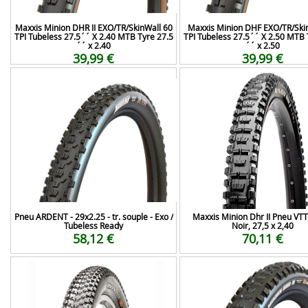
Maxxis Minion DHR II EXO/TR/SkinWall 60
Maxxis Minion DHF EXO/TR/Ski
TPI Tubeless 27.5´´ X 2.40 MTB Tyre 27.5
TPI Tubeless 27.5´´ X 2.50 MTB 
´´ x 2.40
´´ x 2.50
39,99 €
39,99 €
Pneu ARDENT - 29x2.25 - tr. souple - Exo /
Maxxis Minion Dhr II Pneu VTT
Tubeless Ready
Noir, 27,5 x 2,40
58,12 €
70,11 €