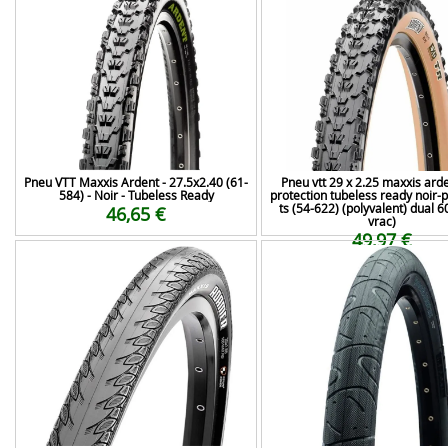
Pneu VTT Maxxis Ardent - 27.5x2.40 (61-
Pneu vtt 29 x 2.25 maxxis ard
584) - Noir - Tubeless Ready
protection tubeless ready noir
ts (54-622) (polyvalent) dual 6
46,65 €
vrac)
49,97 €