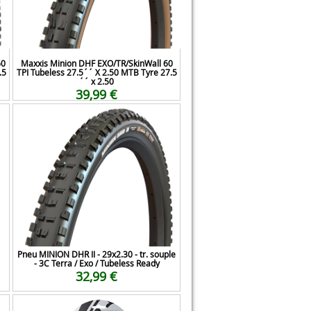
60
Maxxis Minion DHF EXO/TR/SkinWall 60
.5
TPI Tubeless 27.5´´ X 2.50 MTB Tyre 27.5
´´ x 2.50
39,99 €
Pneu MINION DHR II - 29x2.30 - tr. souple
- 3C Terra / Exo / Tubeless Ready
32,99 €