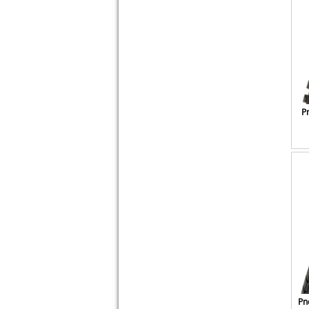
P
Pne