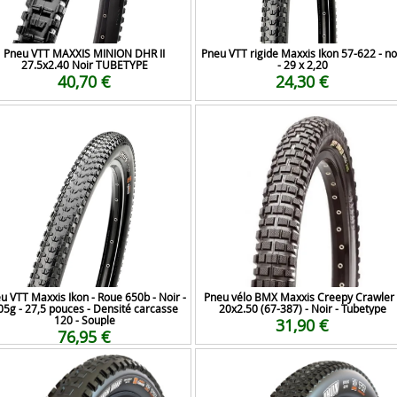
Pneu VTT MAXXIS MINION DHR II
Pneu VTT rigide Maxxis Ikon 57-622 - no
27.5x2.40 Noir TUBETYPE
- 29 x 2,20
40,70 €
24,30 €
u VTT Maxxis Ikon - Roue 650b - Noir -
Pneu vélo BMX Maxxis Creepy Crawler 
05g - 27,5 pouces - Densité carcasse
20x2.50 (67-387) - Noir - Tubetype
120 - Souple
31,90 €
76,95 €