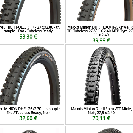
neu HIGH ROLLER II + - 27.5x2.80 - tr.
Maxxis Minion DHR II EXO/TR/SkinWall 
souple - Exo / Tubeless Ready
TPI Tubeless 27.5´´ X 2.40 MTB Tyre 27
´´ x 2.40
53,30 €
39,99 €
u MINION DHF - 26x2.30 - tr. souple -
Maxxis Minion Dhr II Pneu VTT Mixte,
Exo / Tubeless Ready, Noir
Noir, 27,5 x 2,40
32,60 €
70,11 €