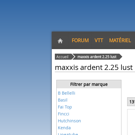
FORUM
VTT
MATÉRIEL
Accueil
maxxis ardent 2.25 lust
maxxis ardent 2.25 lust
Filtrer par marque
B Bellelli
Basil
13
Fai Top
Fincci
Hutchinson
Kenda
Lineatube