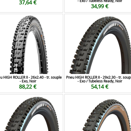
- Exo / Tubeless Ready, Noir
37,64 €
34,99 €
u HIGH ROLLER II - 26x2.40 - tr. souple
Pneu HIGH ROLLER II - 29x2.30 - tr. soup
- Exo, Noir
- Exo / Tubeless Ready, Noir
88,22 €
54,14 €