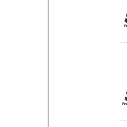
P
Pne