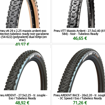
neu vtt 29 x 2.25 maxxis ardent exo
Pneu VTT Maxxis Ardent - 27.5x2.40 (61
tection tubeless ready noir-parabene
584) - Noir - Tubeless Ready
s (54-622) (polyvalent) dual 60tpi (en
46,65 €
vrac)
49,97 €
neu ARDENT - 27.5x2.25 - tr. souple -
Pneu ARDENT RACE - 26x2.20 - tr. soup
Exo / Tubeless Ready
- 3C Speed / Exo / Tubeless Ready
48,92 €
71,26 €