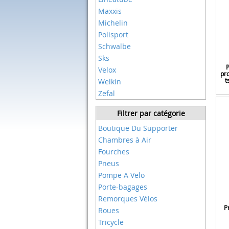
Maxxis
Michelin
Polisport
Schwalbe
Sks
P
Velox
pro
t
Welkin
Zefal
Filtrer par catégorie
Boutique Du Supporter
Chambres à Air
Fourches
Pneus
Pompe A Velo
Porte-bagages
Remorques Vélos
P
Roues
Tricycle