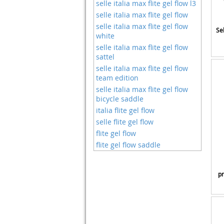
selle italia max flite gel flow l3
Nouvelle Collection Vêtements
Gogobest
De Sport
selle italia max flite gel flow
Gu
Pantalons
selle italia max flite gel flow
Se
Gunai
white
Pieds D'atelier
Haissky
selle italia max flite gel flow
Pneus
sattel
Hebie
Poignées
selle italia max flite gel flow
High5
Pompe A Velo
team edition
Himo
Pompes à Co2
selle italia max flite gel flow
Hitway
Pompes à Pied
bicycle saddle
Hnvner
Porte-bagages
italia flite gel flow
Homcom
Porte-bidons
selle flite gel flow
Homyl
Potence De Velo
flite gel flow
Ib Style
Protections Des épaules
flite gel flow saddle
Inbike
Pédaliers
Ishoxs
Remorques
Ixs
Remorques De Transport
pr
Jarbo
Roulements Rigides à Billes
Jemache
Ruban De Guidon
Keesin
Sacoches De Cadre
Kesser
Sacoches De Guidon