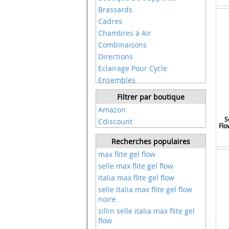
Diverse
Brassards
Duramaxx
Cadres
Dyu
Chambres à Air
Eleery
Combinaisons
Eleglide
Directions
Elite
Eclairage Pour Cycle
Endura
Ensembles
Enduro
Fixations
Filtrer par boutique
Enduro Bearings
Gants
Amazon
Engwe
Garde-boue
S
Cdiscount
Ergon
Flo
Garçon
Eskute
Genouillères
Recherches populaires
Fafeicy
Graissage
max flite gel flow
Fafrees
Home Trainer
selle max flite gel flow
Ficyacto
Maillot De Cyclisme
italia max flite gel flow
Findpitaya
Maillots
selle italia max flite gel flow
Finger Ten
Manettes De Vitesse
noire
Finish Line
Moyeux
sillin selle italia max flite gel
Fondupin
flow
Node 3
Ges