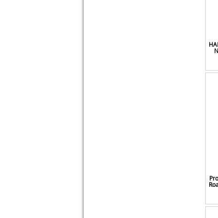
Restrap
Ritchey
Rixow
Roar
HAI
Rockbros
N
Roleader
Rrp
Saltplus
Samax
Samebike
Schwinn
Seibertron
Selle Italia
Selle Royal
Selle San Marco
Shengmilo
Pro
Shimano
Roa
Shop-story
Sks