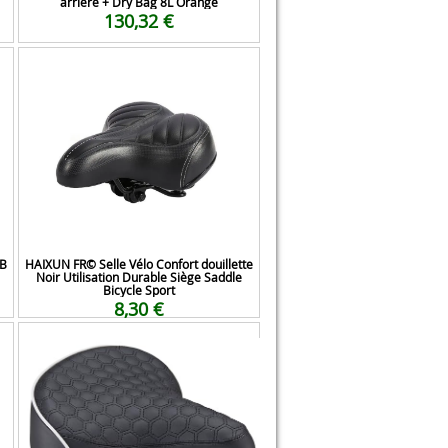
arrière + Dry Bag 8L Orange
130,32 €
TB
HAIXUN FR© Selle Vélo Confort douillette
Noir Utilisation Durable Siège Saddle
Bicycle Sport
8,30 €