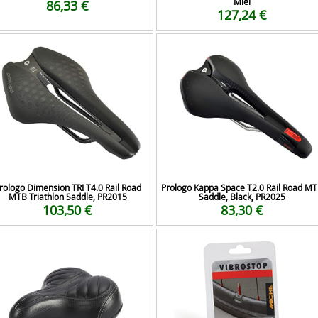
Miel
86,33 €
127,24 €
rologo Dimension TRI T4.0 Rail Road
Prologo Kappa Space T2.0 Rail Road M
MTB Triathlon Saddle, PR2015
Saddle, Black, PR2025
103,50 €
83,30 €