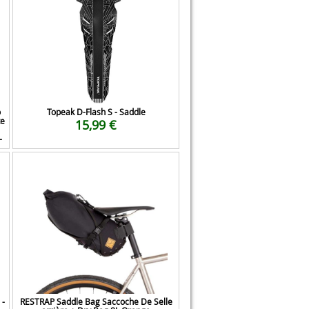
o
Topeak D-Flash S - Saddle
te
15,99 €
-
 -
RESTRAP Saddle Bag Saccoche De Selle