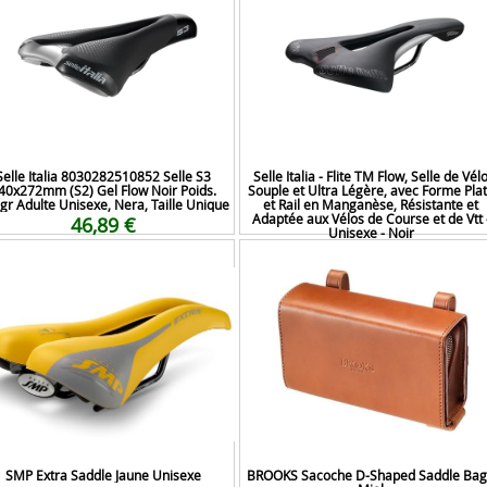
Selle Italia 8030282510852 Selle S3
Selle Italia - Flite TM Flow, Selle de Vél
40x272mm (S2) Gel Flow Noir Poids.
Souple et Ultra Légère, avec Forme Pla
gr Adulte Unisexe, Nera, Taille Unique
et Rail en Manganèse, Résistante et
Adaptée aux Vélos de Course et de Vtt 
46,89 €
Unisexe - Noir
99,91 €
SMP Extra Saddle Jaune Unisexe
BROOKS Sacoche D-Shaped Saddle Bag