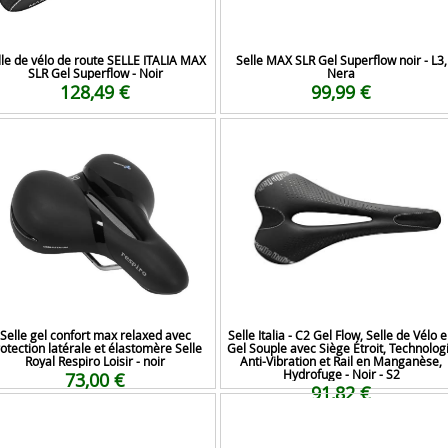
lle de vélo de route SELLE ITALIA MAX
Selle MAX SLR Gel Superflow noir - L3,
SLR Gel Superflow - Noir
Nera
128,49 €
99,99 €
Selle gel confort max relaxed avec
Selle Italia - C2 Gel Flow, Selle de Vélo 
otection latérale et élastomère Selle
Gel Souple avec Siège Étroit, Technolog
Royal Respiro Loisir - noir
Anti-Vibration et Rail en Manganèse,
Hydrofuge - Noir - S2
73,00 €
91,82 €