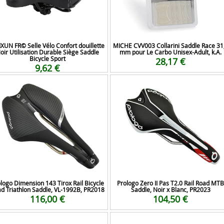
XUN FR© Selle Vélo Confort douillette
MICHE CVV003 Collarini Saddle Race 31
oir Utilisation Durable Siège Saddle
mm pour Le Carbo Unisex-Adult, k.A.
Bicycle Sport
28,17 €
9,62 €
logo Dimension 143 Tirox Rail Bicycle
Prologo Zero II Pas T2.0 Rail Road MTB
d Triathlon Saddle, VL-1992B, PR2018
Saddle, Noir x Blanc, PR2023
116,00 €
104,50 €