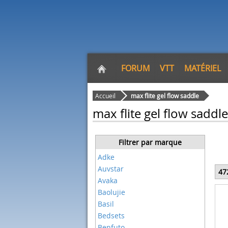
FORUM
VTT
MATÉRIEL
Accueil
max flite gel flow saddle
max flite gel flow saddle
Filtrer par marque
Adke
Auvstar
47
Avaka
Baolujie
Basil
Bedsets
Benfuto