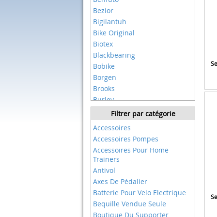
Bezior
Bigilantuh
Bike Original
Biotex
Blackbearing
Se
Bobike
Borgen
Brooks
Burley
Castelli
Filtrer par catégorie
Cecotec
Accessoires
Changm
Accessoires Pompes
Cinelli
Accessoires Pour Home
Cmacewheel
Trainers
Columbus
Antivol
Cuque
Axes De Pédalier
Dare 2b
Batterie Pour Velo Electrique
Se
Deuba
Bequille Vendue Seule
Digicharge
Boutique Du Supporter